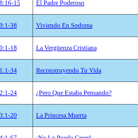
8:16-15
El Padre Poderoso
9:1-38
Viviendo En Sodoma
0:1-18
La Vergüenza Cristiana
1:1-34
Reconstruyendo Tu Vida
2:1-24
¿Pero Que Estaba Pensando?
3:1-20
La Princesa Muerta
4:1-67
¡No Lo Puedo Creer!