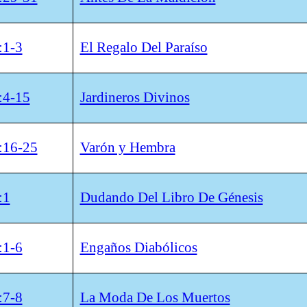
:1-3
El Regalo Del Paraíso
:4-15
Jardineros Divinos
:16-25
Varón y Hembra
:1
Dudando Del Libro De Génesis
:1-6
Engaños Diabólicos
:7-8
La Moda De Los Muertos